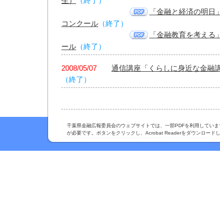
生）
（終了）
「金融と経済の明日
コンクール
（終了）
「金融教育を考える
ール
（終了）
2008/05/07
通信講座「くらしに身近な金融
（終了）
千葉県金融広報委員会のウェブサイトでは、一部PDFを利用しています。PDF
が必要です。ボタンをクリックし、Acrobat Readerをダウンロー